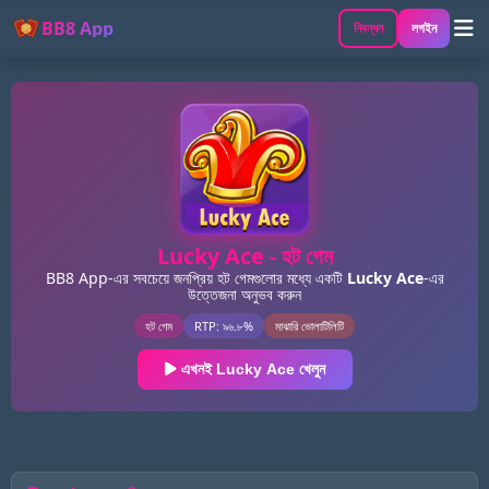
BB8 App
নিবন্ধন
লগইন
Lucky Ace - হট গেম
BB8 App-এর সবচেয়ে জনপ্রিয় হট গেমগুলোর মধ্যে একটি
Lucky Ace
-এর
উত্তেজনা অনুভব করুন
হট গেম
RTP: ৯৬.৮%
মাঝারি ভোলাটিলিটি
এখনই Lucky Ace খেলুন