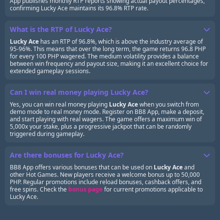
App publishes monthly RTP reports showing actual payout percentages,
confirming Lucky Ace maintains its 96.8% RTP rate.
What is the RTP of Lucky Ace?
Lucky Ace
has an RTP of 96.8%, which is above the industry average of
95-96%. This means that over the long term, the game returns 96.8 PHP
for every 100 PHP wagered. The medium volatility provides a balance
between win frequency and payout size, making it an excellent choice for
extended gameplay sessions.
Can I win real money playing Lucky Ace?
Yes, you can win real money playing
Lucky Ace
when you switch from
demo mode to real money mode. Register on BB8 App, make a deposit,
and start playing with real wagers. The game offers a maximum win of
5,000x your stake, plus a progressive jackpot that can be randomly
triggered during gameplay.
Are there bonuses for Lucky Ace?
BB8 App offers various bonuses that can be used on
Lucky Ace
and
other Hot Games. New players receive a welcome bonus up to 50,000
PHP. Regular promotions include reload bonuses, cashback offers, and
free spins. Check the
bonus page
for current promotions applicable to
Lucky Ace.