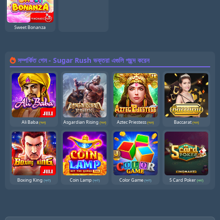
Sweet Bonanza
সম্পর্কিত গেম - Sugar Rush ভক্তরা এগুলি পছন্দ করেন
Ali Baba
Asgardian Rising
Aztec Priestess
Baccarat
(গরম)
(গরম)
(গরম)
(গরম)
Boxing King
Coin Lamp
Color Game
5 Card Poker
(স্লট)
(স্লট)
(স্লট)
(কার্ড)