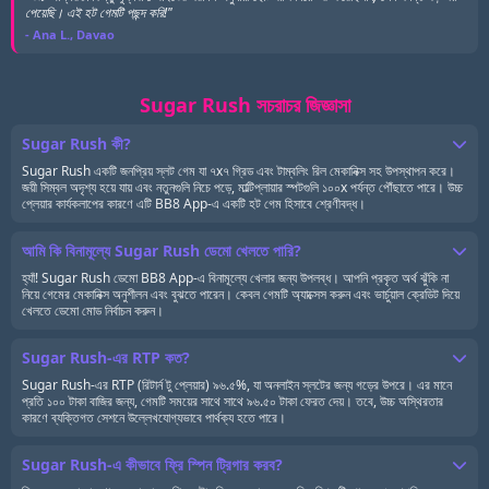
পেয়েছি। এই হট গেমটি পছন্দ করি!"
- Ana L., Davao
Sugar Rush সচরাচর জিজ্ঞাসা
Sugar Rush কী?
Sugar Rush একটি জনপ্রিয় স্লট গেম যা ৭x৭ গ্রিড এবং টাম্বলিং রিল মেকানিক্স সহ উপস্থাপন করে।
জয়ী সিম্বল অদৃশ্য হয়ে যায় এবং নতুনগুলি নিচে পড়ে, মাল্টিপ্লায়ার স্পটগুলি ১০০x পর্যন্ত পৌঁছাতে পারে। উচ্চ
প্লেয়ার কার্যকলাপের কারণে এটি BB8 App-এ একটি হট গেম হিসাবে শ্রেণীবদ্ধ।
আমি কি বিনামূল্যে Sugar Rush ডেমো খেলতে পারি?
হ্যাঁ! Sugar Rush ডেমো BB8 App-এ বিনামূল্যে খেলার জন্য উপলব্ধ। আপনি প্রকৃত অর্থ ঝুঁকি না
নিয়ে গেমের মেকানিক্স অনুশীলন এবং বুঝতে পারেন। কেবল গেমটি অ্যাক্সেস করুন এবং ভার্চুয়াল ক্রেডিট দিয়ে
খেলতে ডেমো মোড নির্বাচন করুন।
Sugar Rush-এর RTP কত?
Sugar Rush-এর RTP (রিটার্ন টু প্লেয়ার) ৯৬.৫%, যা অনলাইন স্লটের জন্য গড়ের উপরে। এর মানে
প্রতি ১০০ টাকা বাজির জন্য, গেমটি সময়ের সাথে সাথে ৯৬.৫০ টাকা ফেরত দেয়। তবে, উচ্চ অস্থিরতার
কারণে ব্যক্তিগত সেশনে উল্লেখযোগ্যভাবে পার্থক্য হতে পারে।
Sugar Rush-এ কীভাবে ফ্রি স্পিন ট্রিগার করব?