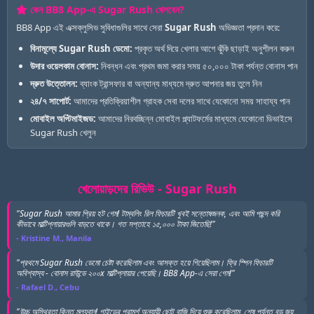
কেন BB8 App-এ Sugar Rush খেলবেন?
BB8 App এই এক্সক্লুসিভ সুবিধাগুলির সাথে সেরা
Sugar Rush
অভিজ্ঞতা প্রদান করে:
বিনামূল্যে Sugar Rush ডেমো:
প্রকৃত অর্থ দিয়ে খেলার আগে ঝুঁকি ছাড়াই অনুশীলন করুন
উদার ওয়েলকাম বোনাস:
নিবন্ধন এবং প্রথম জমা করার সময় ৫০,০০০ টাকা পর্যন্ত বোনাস পান
দ্রুত উত্তোলন:
ব্যাংক ট্রান্সফার বা অন্যান্য মাধ্যমে দ্রুত আপনার জয় তুলে নিন
২৪/৭ সাপোর্ট:
আমাদের প্রতিক্রিয়াশীল গ্রাহক সেবা দলের সাথে যেকোনো সময় সাহায্য পান
মোবাইল অপ্টিমাইজড:
আমাদের নিরবচ্ছিন্ন মোবাইল প্ল্যাটফর্মের মাধ্যমে যেকোনো ডিভাইসে
Sugar Rush খেলুন
খেলোয়াড়দের রিভিউ - Sugar Rush
"Sugar Rush আমার প্রিয় হট গেম! টাম্বলিং রিল ফিচারটি খুবই সন্তোষজনক, এবং আমি পছন্দ করি
কীভাবে মাল্টিপ্লায়ারগুলি বাড়তে থাকে। গত সপ্তাহে ১৫,০০০ টাকা জিতেছি!"
- Kristine M., Manila
"প্রথমে Sugar Rush ডেমো চেষ্টা করেছিলাম এবং আসক্ত হয়ে গিয়েছিলাম। ফ্রি স্পিন ফিচারটি
অবিশ্বাস্য - বোনাস রাউন্ডে ২০০x মাল্টিপ্লায়ার পেয়েছি। BB8 App-এ সেরা গেম!"
- Rafael D., Cebu
"উচ্চ অস্থিরতা কিন্তু মূল্যবান! গাইডের পরামর্শ অনুযায়ী ছোট বাজি দিয়ে শুরু করেছিলাম, শেষ পর্যন্ত বড় জয়